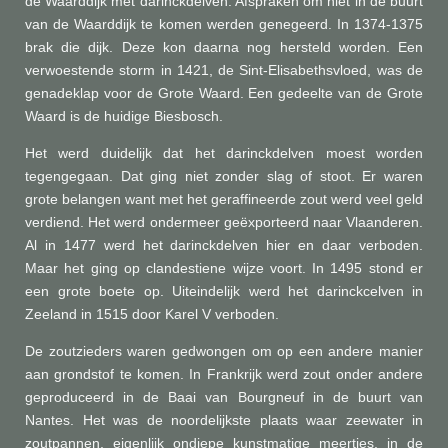
de Waarddijk met darinckdelven. Afspraken om niet in de buurt
van de Waarddijk te komen werden genegeerd. In 1374-1375
brak die dijk. Deze kon daarna nog hersteld worden. Een
verwoestende storm in 1421, de Sint-Elisabethsvloed, was de
genadeklap voor de Grote Waard. Een gedeelte van de Grote
Waard is de huidige Biesbosch.
Het werd duidelijk dat het darinckdelven moest worden
tegengegaan. Dat ging niet zonder slag of stoot. Er waren
grote belangen want met het geraffineerde zout werd veel geld
verdiend. Het werd ondermeer geëxporteerd naar Vlaanderen.
Al in 1477 werd het darinckdelven hier en daar verboden.
Maar het ging op clandestiene wijze voort. In 1495 stond er
een grote boete op. Uiteindelijk werd het darinckcelven in
Zeeland in 1515 door Karel V verboden.
De zoutzieders waren gedwongen om op een andere manier
aan grondstof te komen. In Frankrijk werd zout onder andere
geproduceerd in de Baai van Bourgneuf in de buurt van
Nantes. Het was de noordelijkste plaats waar zeewater in
zoutpannen, eigenlijk ondiepe kunstmatige meertjes, in de