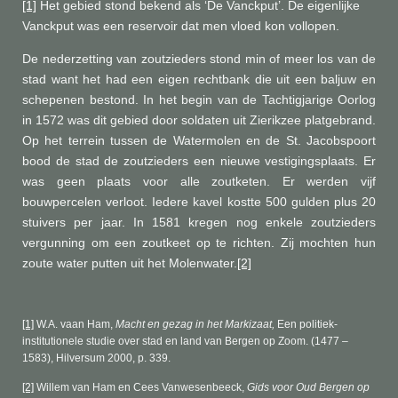
[1]
Het gebied stond bekend als ‘De Vanckput’. De eigenlijke
Vanckput was een reservoir dat men vloed kon vollopen.
De nederzetting van zoutzieders stond min of meer los van de
stad want het had een eigen rechtbank die uit een baljuw en
schepenen bestond. In het begin van de Tachtigjarige Oorlog
in 1572 was dit gebied door soldaten uit Zierikzee platgebrand.
Op het terrein tussen de Watermolen en de St. Jacobspoort
bood de stad de zoutzieders een nieuwe vestigingsplaats. Er
was geen plaats voor alle zoutketen. Er werden vijf
bouwpercelen verloot. Iedere kavel kostte 500 gulden plus 20
stuivers per jaar. In 1581 kregen nog enkele zoutzieders
vergunning om een zoutkeet op te richten. Zij mochten hun
zoute water putten uit het Molenwater.
[2]
[1]
W.A. vaan Ham,
Macht en gezag in het Markizaat,
Een politiek-
institutionele studie over stad en land van Bergen op Zoom. (1477
–
1583)
, Hilversum 2000, p. 339.
[2]
Willem van Ham en Cees Vanwesenbeeck,
Gids voor Oud Bergen op