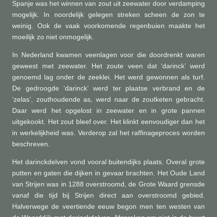
Spanje was het winnen van zout uit zeewater door verdamping
mogelijk. In noordelijk gelegen streken scheen de zon te
weinig. Ook de vaak voorkomende regenbuien maakte het
moeilijk zo niet onmogelijk.
In Nederland kwamen veenlagen voor die doordrenkt waren
geweest met zeewater. Het zoute veen dat ‘darinck’ werd
genoemd lag onder de zeeklei. Het werd gewonnen als turf.
De gedroogde ‘darinck’ werd ter plaatse verbrand en de
‘zelas’, zouthoudende as, werd naar de zoutketen gebracht.
Daar werd het opgelost in zeewater en in grote pannen
uitgekookt. Het zout bleef over. Het klinkt eenvoudiger dan het
in werkelijkheid was. Verderop zal het raffinageproces worden
beschreven.
Het darinckdelven vond vooral buitendijks plaats. Overal grote
putten en gaten die dijken in gevaar brachten. Het Oude Land
van Strijen was in 1288 overstroomd, de Grote Waard grensde
vanaf die tijd bij Strijen direct aan overstroomd gebied.
Halverwege de veertiende eeuw begon men ten westen van