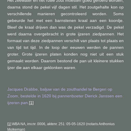
Het zeewater en het ruwe zout moesten goed geroerd worden,
daarna stond de pekel vijf dagen stil. Het zoutgehalte kon op
verschillende manieren gecontroleerd worden. Soms
gebeurde het met een barnstenen kraal aan een koordje.
Bleef de kraal drijven dan was de pekel verzadigd. De pekel
werd daarna overgebracht in grote ijzeren ziedpannen. Het
formaat van deze ziedpannen verschilt van plaats tot plaats en
van tijd tot tijd. In de loop der eeuwen werden de pannen
groter. Grote ijzeren platen konden nog niet uit een stuk
gemaakt worden. Daarom bestond de pan uit kleinere stukken
ijzer die aan elkaar geklonken waren.
Jacques Drabbe, baljuw van de zouthandel te Bergen op
Zoom, bestelde in 1620 bij pannenboeter Dierick Janssen een
ijzeren pan.
[1]
[1]
WBA NA, inv.nr. 0006, aktenr. 251: 05-05-1620 (notaris Anthonius
Molkeman)