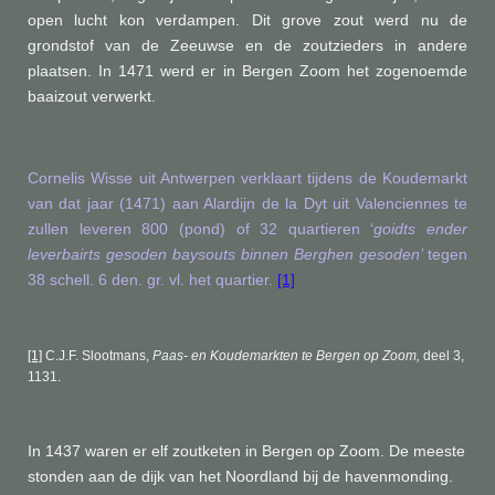
open lucht kon verdampen. Dit grove zout werd nu de
grondstof van de Zeeuwse en de zoutzieders in andere
plaatsen. In 1471 werd er in Bergen Zoom het zogenoemde
baaizout verwerkt.
Cornelis Wisse uit Antwerpen verklaart tijdens de Koudemarkt
van dat jaar (1471) aan Alardijn de la Dyt uit Valenciennes te
zullen leveren 800 (pond) of 32 quartieren ‘
goidts ender
leverbairts gesoden baysouts binnen Berghen gesoden’
tegen
38 schell. 6 den. gr. vl. het quartier.
[1]
[1]
C.J.F. Slootmans,
Paas- en Koudemarkten te Bergen op Zoom,
deel 3,
1131.
In 1437 waren er elf zoutketen in Bergen op Zoom. De meeste
stonden aan de dijk van het Noordland bij de havenmonding.