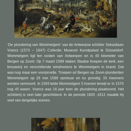
‘De plundering van Wommelgem’ van de Antwerpse schilder Sebastiaan
Vrancx (1573 – 1647) Collectie: Museum Kunstpalast te Düsseldorf.
Wommelgem ligt ten oosten van Antwerpen en is 40 kilometer van
Bergen op Zoom. Op 7 maart 1589 staken Staatse troepen de kerk, een
brouwerij en verschillende windmolens te Wommelgem in brand. Dat
was nog maar een voorproefje. Troepen uit Bergen op Zoom plunderden
Wommelgem op 26 mei 1589 opnieuw en nu grondig. 33 inwoners
werden vermoord. In 1593 telde Wommelgem 5 hoeven terwijl er in 1570
nog 45 waren. Vrancx was 16 jaar toen de plundering plaatsvond. Het
schilderij is veel later geschilderd. In de periode 1605 -1612 maakte hij
veel van dergelijke scenes.