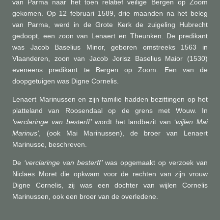
van Parma naar het toen relatief veilige Bergen op Zoom
gekomen. Op 12 februari 1589, drie maanden na het beleg
van Parma, werd in de Grote Kerk de zuigeling Hubrecht
gedoopt, een zoon van Lenaert en Theunken. De predikant
was Jacob Baselius Minor, geboren omstreeks 1563 in
Vlaanderen, zoon van Jacob Jorisz Baselius Maior (1530)
eveneens predikant te Bergen op Zoom. Een van de
doopgetuigen was Digne Cornelis.
Lenaert Marinussen en zijn familie hadden bezittingen op het
platteland van Roosendaal op de grens met Wouw. In
‘verclaringe van besterff’
wordt het landbezit van ‘
wijlen Mai
Marinus’
, (ook Mai Marinussen), de broer van Lenaert
Marinusse, beschreven.
De
‘verclaringe van besterff’
was opgemaakt op verzoek van
Niclaes Moret die opkwam voor de rechten van zijn vrouw
Digne Cornelis, zij was een dochter van wijlen Cornelis
Marinussen, ook een broer van de overledene.