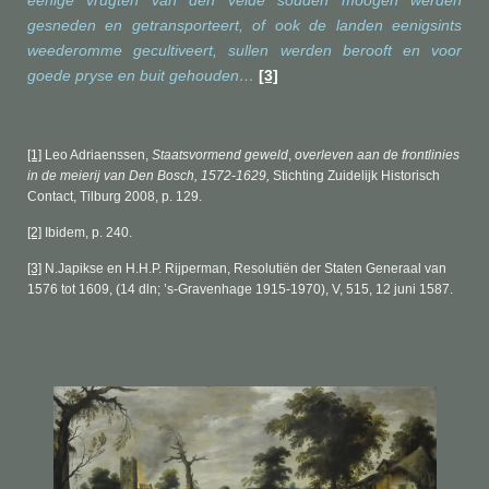
gesneden en getransporteert, of ook de landen eenigsints
weederomme gecultiveert, sullen werden berooft en voor
goede pryse en buit gehouden…
[3]
[1]
Leo Adriaenssen,
Staatsvormend geweld
,
overleven aan de frontlinies
in de meierij van Den Bosch, 1572-1629,
Stichting Zuidelijk Historisch
Contact, Tilburg 2008,
p. 129.
[2]
Ibidem,
p. 240.
[3]
N.Japikse en H.H.P. Rijperman, Resoluti
ë
n der Staten Generaal van
1576 tot 1609, (14 dln;
’
s-Gravenhage
1915-1970), V, 515, 12 juni 1587.