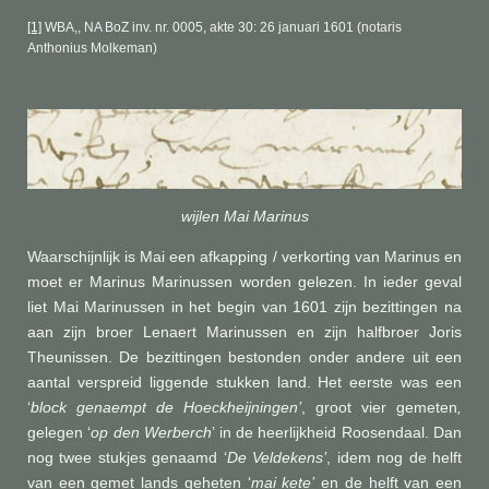
[1]
WBA,, NA BoZ inv. nr. 0005, akte 30: 26 januari 1601
(notaris
Anthonius Molkeman)
wijlen Mai Marinus
Waarschijnlijk is Mai een afkapping / verkorting van Marinus en
moet er Marinus Marinussen worden gelezen. In ieder geval
liet Mai Marinussen in het begin van 1601 zijn bezittingen na
aan zijn broer Lenaert Marinussen en zijn halfbroer Joris
Theunissen. De bezittingen bestonden onder andere uit een
aantal verspreid liggende stukken land. Het eerste was een
‘
block genaempt de Hoeckheijningen’
, groot vier gemeten
,
gelegen ‘
op den
Werberch
’ in de
heerlijkheid Roosendaal. Dan
nog twee stukjes genaamd ‘
De Veldekens’
, idem nog de helft
van een gemet lands geheten ‘
mai kete’
en de helft van een