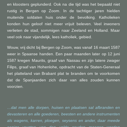
en kloosters geplunderd. Ook na die tijd was het bepaald niet
rustig in Bergen op Zoom. In de tachtiger jaren hielden
muitende soldaten huis onder de bevolking. Katholieken
konden hun geloof niet meer vrijuit beleven. Veel inwoners
verlieten de stad, sommigen naar Zeeland en Holland. Maar
veel ook naar vijandelijk, lees katholiek, gebied.
Wouw, vrij dicht bij Bergen op Zoom, was vanaf 16 maart 1587
weer in Spaanse handen. Een paar maanden later op 12 juni
1587 kregen Maurits, graaf van Nassau en zijn latere zwager
Filips, graaf van Hohenlohe, opdracht van de Staten-Generaal
het platteland van Brabant plat te branden om te voorkomen
dat de Spanjaarden zich daar van alles zouden kunnen
voorzien.
…dat men alle dorpen, huisen en plaatsen sal afbranden en
devasteren en alle goederen, beesten en andere instrumenten
als wagens, karren, ploegen, seysens en ander, daar meede
eenige vrugten van den velde souden moogen werden