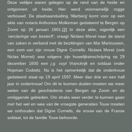
Deze veldjes waren gelegen op de rand van de heide en
ontgonnen uit heide. Hier werd voornamelijk rogge
verbouwd.
De plaatsaanduiding ‘Warberg’ komt voor op een
akte van notaris Anthonius Molkeman gedateerd te Bergen op
Zoom op 26 januari 1601.
[2]
In deze akte, eigenlijk een
‘verclaringe van besterff’,
vraagt Niclaes Moret naar de stand
van zaken in verband met de bezittingen van Mai Marinussen,
een oom van zijn vrouw Digne Cornelis. Niclaes Moret (ook
Niclas Morret) was volgens zijn huwelijksinschrijving op 29
december 1600 een
j.g. vuyt Vranckrijk
en soldaat onder
Hopman Codwitz. Nu is het opmerkelijk dat de ondertrouw
gedateerd staat op 19 april 1597. Meer dan drie en een half
jaar in ondertrouw! Om dit te kunnen duiden moeten we meer
weten van de geschiedenis van Bergen op Zoom en de
omliggende gebieden. Om straks weer verder te kunnen gaan
met het wel en wee van de vroegste generaties Touw moeten
we onthouden dat Digne Cornelis, de vrouw van de Franse
soldaat, tot de familie Touw behoorde.