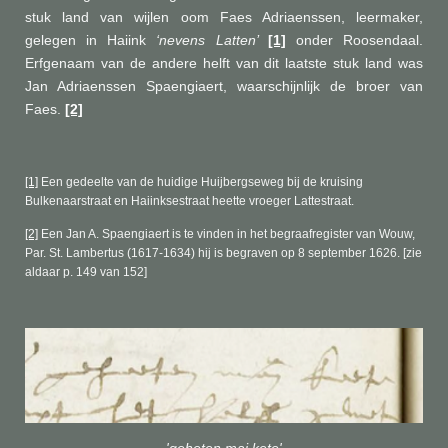
stuk land van wijlen oom Faes Adriaenssen, leermaker,
gelegen in Haiink
‘nevens Latten’
[1]
onder Roosendaal.
Erfgenaam van de andere helft van dit laatste stuk land was
Jan Adriaenssen Spaengiaert, waarschijnlijk de broer van
Faes.
[2]
[1]
Een gedeelte van de huidige Huijbergseweg bij de kruising
Bulkenaarstraat en Haiinksestraat heette vroeger Lattestraat.
[2]
Een Jan A. Spaengiaert is te vinden in het begraafregister van Wouw,
Par. St. Lambertus (1617-1634) hij is begraven op 8 september 1626. [zie
aldaar p. 149 van 152]