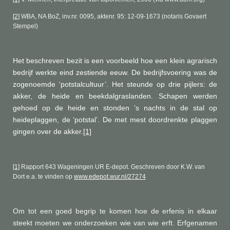
[2]
WBA, NA BoZ, inv.nr. 0095, aktenr. 95: 12-09-1673 (notaris Govaert
Stempel)
Het beschreven bezit is een voorbeeld hoe een klein agrarisch
bedrijf werkte eind zestiende eeuw. De bedrijfsvoering was de
zogenoemde ‘potstalcultuur’. Het steunde op drie pijlers: de
akker, de heide en beekdalgraslanden. Schapen werden
gehoed op de heide en stonden ’s nachts in de stal op
heideplaggen, de ‘potstal’. De met mest doordrenkte plaggen
gingen over de akker.
[1]
[1]
Rapport 643 Wageningen UR E-depot. Geschreven door K.W. van
Dort e.a. te vinden op
www.edepot.wur.nl/27274
Om tot een goed begrip te komen hoe de erfenis in elkaar
steekt moeten we onderzoeken wie van wie erft. Erfgenamen