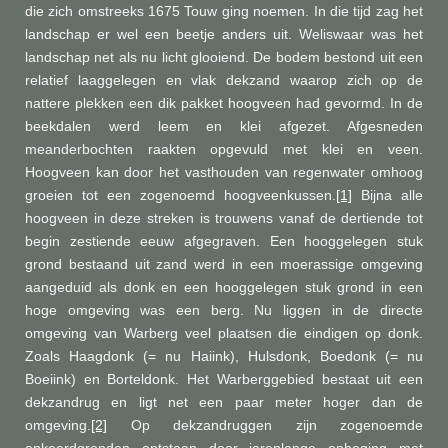
die zich omstreeks 1675 Touw ging noemen. In die tijd zag het
landschap er wel een beetje anders uit. Weliswaar was het
landschap net als nu licht glooiend. De bodem bestond uit een
relatief laaggelegen en vlak dekzand waarop zich op de
nattere plekken een dik pakket hoogveen had gevormd. In de
beekdalen werd leem en klei afgezet. Afgesneden
meanderbochten raakten opgevuld met klei en veen.
Hoogveen kan door het vasthouden van regenwater omhoog
groeien tot een zogenoemd hoogveenkussen.
[1]
Bijna alle
hoogveen in deze streken is trouwens vanaf de dertiende tot
begin zestiende eeuw afgegraven. Een hooggelegen stuk
grond bestaand uit zand werd in een moerassige omgeving
aangeduid als donk en een hooggelegen stuk grond in een
hoge omgeving was een berg. Nu liggen in de directe
omgeving van Warberg veel plaatsen die eindigen op donk.
Zoals Haagdonk (= nu Haiink), Hulsdonk, Boedonk (= nu
Boeiink) en Borteldonk. Het Warberggebied bestaat uit een
dekzandrug en ligt net een paar meter hoger dan de
omgeving.
[2]
Op dekzandruggen zijn zogenoemde
enkeerdgronden ontstaan door jarenlange ophoging met