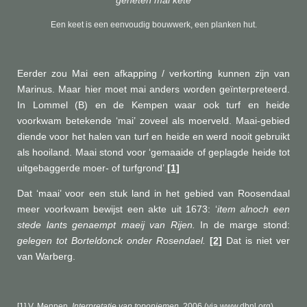
'geheten mai kete'
Een keet is een eenvoudig bouwwerk, een planken hut.
Eerder zou Mai een afkapping / verkorting kunnen zijn van
Marinus. Maar hier moet mai anders worden geïnterpreteerd.
In Lommel (B) en de Kempen waar ook turf en heide
voorkwam betekende ‘mai’ zoveel als moerveld. Maai-gebied
diende voor het halen van turf en heide en werd nooit gebruikt
als hooiland. Maai stond voor ‘gemaaide of geplagde heide tot
uitgebaggerde moer- of turfgrond’.
[1]
Dat ‘maai’ voor een stuk land in het gebied van Roosendaal
meer voorkwam bewijst een akte uit 1673: ‘
item alnoch een
stede lants genaempt maeij van Rijen.
In de marge stond:
gelegen tot Borteldonck onder Rosendael.
[2]
Dat is niet ver
van Warberg.
[1]
V. Mennen,
Interpretatie van toponiemen
,
2006 (via www.dbnl.org)