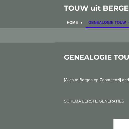
Ga
TOUW uit BERGEN
direct
naar
HOME
GENEALOGIE TOUW
de
hoofdinhoud
GENEALOGIE TO
[Alles te Bergen op Zoom tenzij and
SCHEMA EERSTE GENERATIES