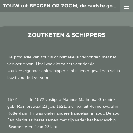
TOUW uit BERGEN OP ZOOM, de oudste generaties
Ga
direct
naar
de
hoofdinhoud
ZOUTKETEN & SCHIPPERS
De productie van zout is onlosmakelijk verbonden met het
vervoer ervan. Heel vaak komt het voor dat de
zoutkeeteigenaar ook schipper is of in ieder geval een schip
bezit voor het vervoer.
1572 In 1572 vestigde Marinus Matheusz Groeninx,
geb. Reimerswaal 23 jan. 1521, zich vanuit Reimerswaal in
Rotterdam. Hij was onder andere handelaar in zout. De zoon
Jan Marinusz bezat samen met zijn vader het heudeschip
‘Swarten Arent’ van 22 last.