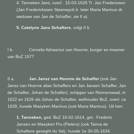
4.
Tanneken Jans, overl . 15-03-1628 Tr. Jan Frederixsen
(Jan Frederickssen Steenwyck tr. later Maria Marinus dr.
weduwe van Jan de Schaffer, zie II a)
5. Catelyne Jans Schafters
, volgt II b
I b. Cornelis Adriaensz van Hoorne, burger en inwoner
van BoZ 1577
II a.
Jan Jansz van Hoorne de Schaffer
(ook Jan
Jansz van Hoerne alias Schaffers en Jan Jansen Schaffer, Jan
de Schafter, Johan de Schafter), schipper van Reimerswaal, in
1622 en 1626 als Johan de Schafter, wethouder BoZ, overl. ca
1628, huwde Maeyken Marinus (ook Maria Marinus). Uit hen:
1. Tanneken,
ged. BoZ 16-02-1614, get.:
Frederic
Jansen en Maeyken Prs (Pieters) (ook Tanna de
Schaftere geseght du Val)
, huwde 1e 30-05-1634