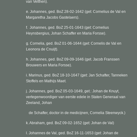
van Velthen).
e. Johannes, ged. BoZ 28-02-1642 (
get: Cornelius de Val en
Margaretha Jacobs Gastelaers).
f.
Johannes, ged. BoZ 25-01-1643 (get:
Cornelius
Heynsbergius, Johan Schaffer en Maria Forsse).
g. Cornelia, ged. BoZ 01-06-1644 (get:
Cornelis de Val en
Leonora de Cnuijt).
h. Johannes, ged. BoZ 09-09-1646 (get.
Jacob Franssen
Brouwers en Maria Forsse).
i. Marinus, ged. BoZ 18-10-1647 (get:
Jan Schafter, Tanneken
Stoffels en Mathijs Maet.
j. Johannes, ged. BoZ 05-03-1649, get.:
Johan de Knuyt,
vertegenwoordiger van eerste edele in Staten Generaal van
Zeeland, Johan
de Schafter, doctor in de medicijnen, Cornelia Steenwyck.)
k. Abraham, ged. BoZ 09-02-1652 (get:
Johan de Val)
l. Johannes de Val, ged. BoZ 16-11-1653 (
get: Johan de