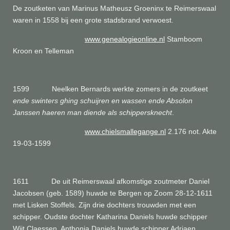
De zoutketen van Marinus Matheusz Groeninx te Reimerswaal
waren in 1558 bij een grote stadsbrand verwoest.
www.genealogieonline.nl
Stamboom
Kroon en Telleman
1599 Neelken Bernards werkte zomers in de zoutkeet
ende swinters ghing schuijren en wassen ende Absolon
Janssen haeren man diende als schippersknecht
.
www.chielsmallegange.nl
2.176 not. Akte
19-03-1599
1611 De uit Reimerswaal afkomstige zoutmeter Daniel
Jacobsen (geb. 1589) huwde te Bergen op Zoom 28-12-1611
met Lisken Stoffels. Zijn drie dochters trouwden met een
schipper. Oudste dochter Katharina Daniels huwde schipper
Wijt Claessen. Anthonia Daniels huwde schipper Adriaen