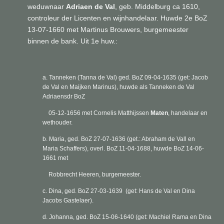
weduwnaar
Adriaen de Val
, geb. Middelburg ca 1610,
controleur der Licenten en wijnhandelaar. Huwde 2e BoZ
13-07-1660 met Martinus Brouwers, burgemeester
binnen de bank. Uit 1e huw.:
a. Tanneken (Tanna de Val) ged. BoZ 09-04-1635 (get:
Jacob
de Val en Maijken Marinus),
huwde als Tanneken de Val
Adriaensdr BoZ
05-12-1656 met Cornelis Matthijssen
Maten
, handelaar en
wethouder.
b. Maria, ged. BoZ 27-07-1636 (get.:
Abraham de Vall en
Maria Schaffers),
overl. BoZ 11-04-1688
,
huwde BoZ 14-06-
1661 met
Robbrecht Heeren, burgemeester.
c.
Dina, ged. BoZ 27-03-1639 (get:
Hans de Val en Dina
Jacobs Gastelaer).
d. Johanna, ged. BoZ 15-06-1640 (get:
Machiel Rama en Dina