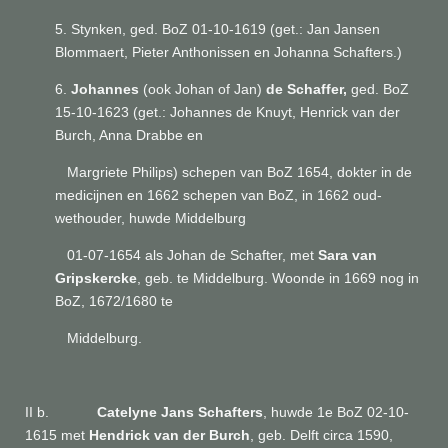
5. Stynken, ged. BoZ 01-10-1619 (get.:
Jan Jansen
Blommaert, Pieter Anthonissen en Johanna Schafters.)
6.
Johannes
(ook Johan of Jan)
de Schaffer,
ged. BoZ
15-10-1623 (get.:
Johannes de Knuyt, Henrick van der
Burch, Anna Drabbe en
Margriete Philips)
schepen van BoZ 1654, dokter in de
medicijnen en 1662 schepen van BoZ, in 1662 oud-
wethouder, huwde Middelburg
01-07-1654 als Johan de Schafter, met
Sara van
Gripskercke
, geb. te Middelburg. Woonde in 1669 nog in
BoZ, 1672/1680 te
Middelburg.
II b.
Catelyne Jans Schafters
, huwde 1e BoZ 02-10-
1615 met
Hendrick van der Burch
, geb. Delft circa 1590,